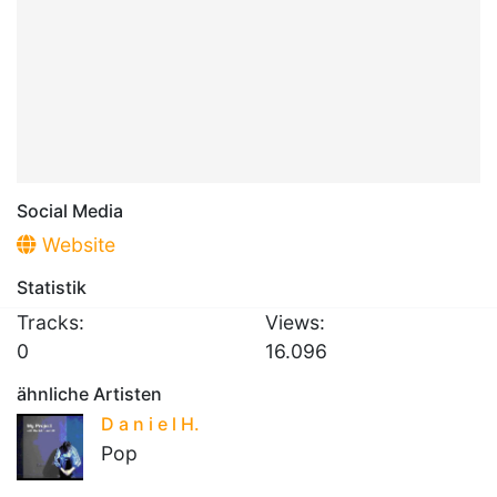
Social Media
Website
Statistik
Tracks:
Views:
0
16.096
ähnliche Artisten
D a n i e l H.
Pop