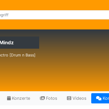
 Mindz
ectro [Drum n Bass]
Konzerte
Fotos
Videos
Ko