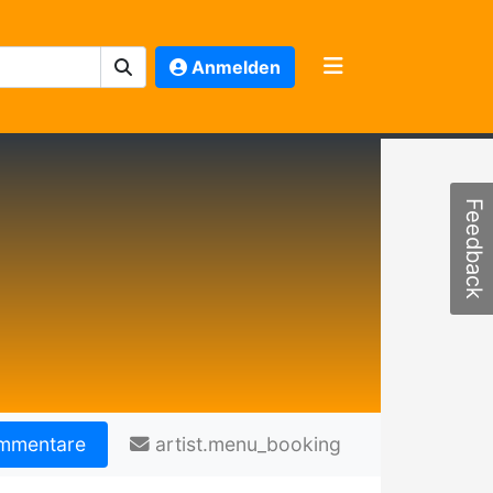
Anmelden
Feedback
mmentare
artist.menu_booking