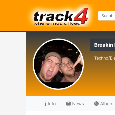
Breakin
Techno/El
Info
News
Alben