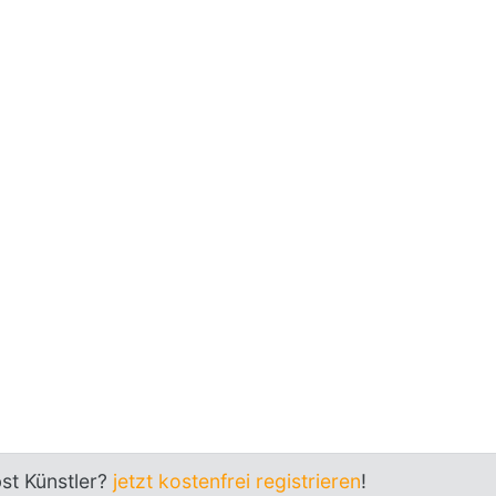
bst Künstler?
jetzt kostenfrei registrieren
!