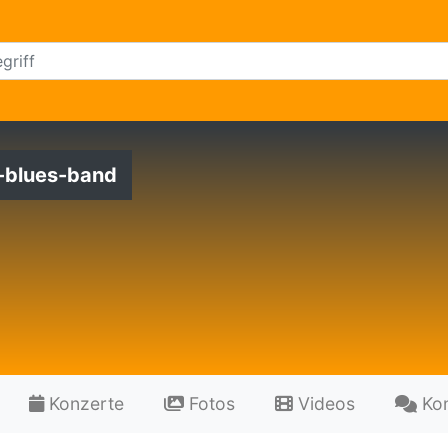
-blues-band
Konzerte
Fotos
Videos
Ko