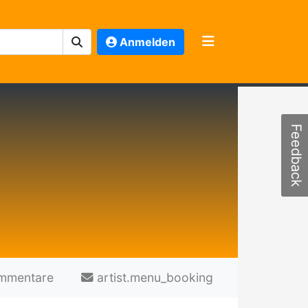
Anmelden
Feedback
mmentare
artist.menu_booking