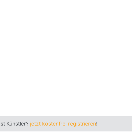
bst Künstler?
jetzt kostenfrei registrieren
!