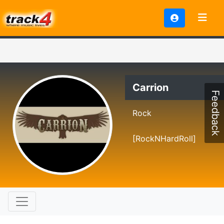
Carrion
Feedback
Rock
[RockNHardRoll]