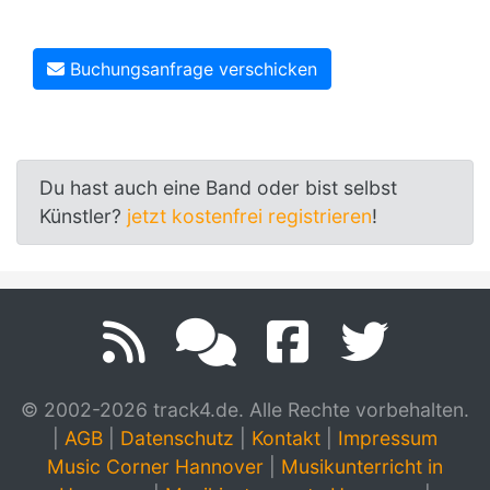
Buchungsanfrage verschicken
Du hast auch eine Band oder bist selbst
Künstler?
jetzt kostenfrei registrieren
!
© 2002-2026 track4.de. Alle Rechte vorbehalten.
|
AGB
|
Datenschutz
|
Kontakt
|
Impressum
Music Corner Hannover
|
Musikunterricht in