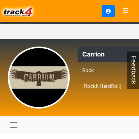
Carrion
Feedback
Rock
[RockNHardRoll]