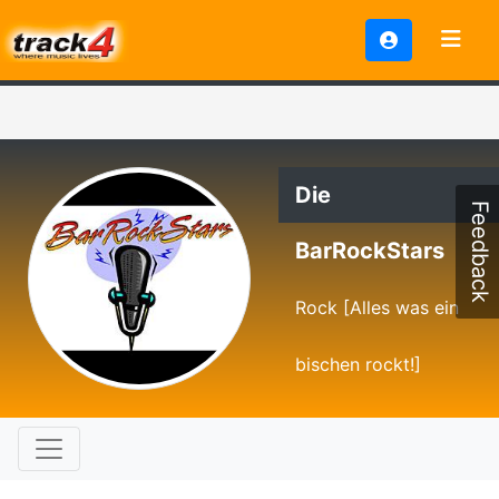
Die
Feedback
BarRockStars
Rock [Alles was ein
bischen rockt!]