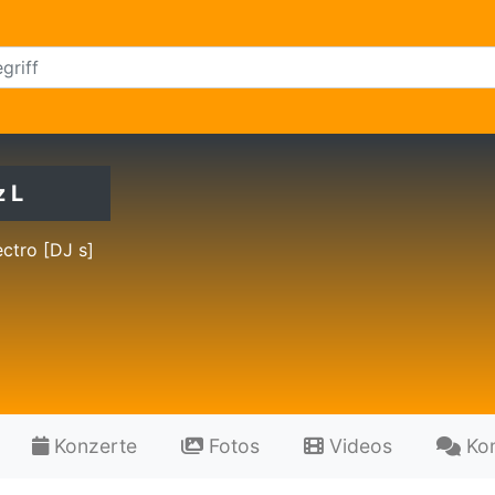
z L
ctro [DJ s]
Konzerte
Fotos
Videos
Ko