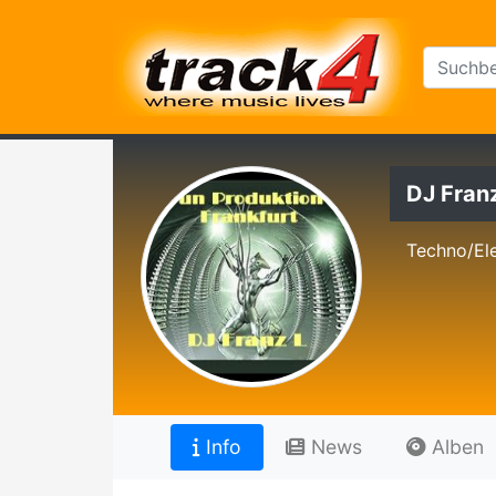
DJ Fran
Techno/Ele
Info
News
Alben