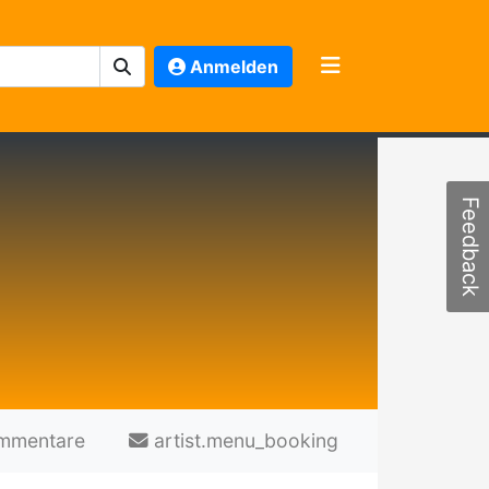
Anmelden
Feedback
mmentare
artist.menu_booking