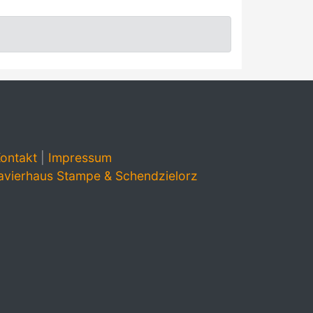
ontakt
|
Impressum
avierhaus Stampe & Schendzielorz