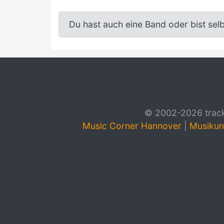
Du hast auch eine Band oder bist sel
© 2002-2026 track4
Music Corner Hannover
|
Musikun