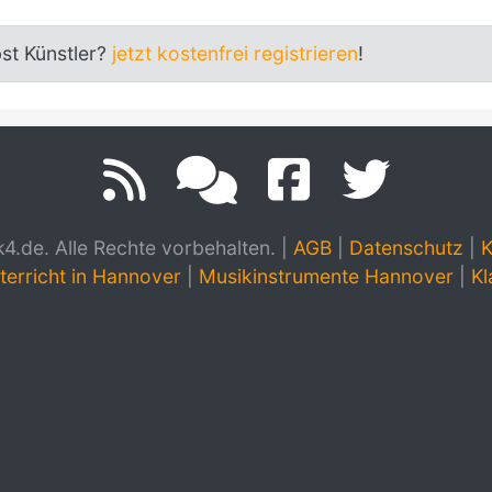
bst Künstler?
jetzt kostenfrei registrieren
!
.de. Alle Rechte vorbehalten.
|
AGB
|
Datenschutz
|
K
terricht in Hannover
|
Musikinstrumente Hannover
|
Kl