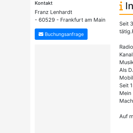
Kontakt
In
Franz Lenhardt
- 60529 - Frankfurt am Main
Seit 
täti
Buchungsanfrage
Radio
Kanal
Musik
Als D
Mobil
Seit 
Mein 
Mach 
Auf m