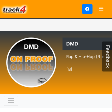
DMD
Feedback
Rap & Hip-Hop [R´n
´B]