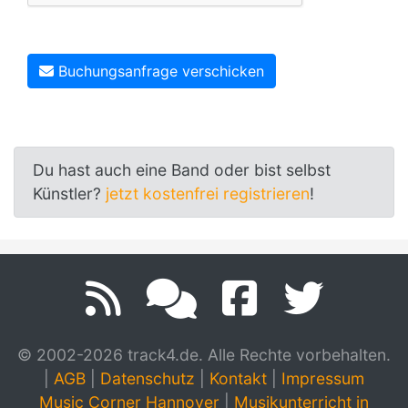
Buchungsanfrage verschicken
Du hast auch eine Band oder bist selbst
Künstler?
jetzt kostenfrei registrieren
!
© 2002-2026 track4.de. Alle Rechte vorbehalten.
|
AGB
|
Datenschutz
|
Kontakt
|
Impressum
Music Corner Hannover
|
Musikunterricht in