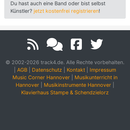
Du hast auch eine Band oder bist selbst
Künstler?
jetzt kostenfrei registrieren
!
© 2002-2026 track4.de. Alle Rechte vorbehalten.
|
AGB
|
Datenschutz
|
Kontakt
|
Impressum
Music Corner Hannover
|
Musikunterricht in
Hannover
|
Musikinstrumente Hannover
|
Klavierhaus Stampe & Schendzielorz