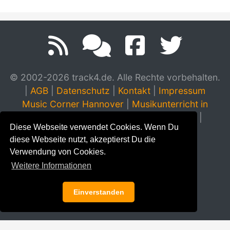
© 2002-2026 track4.de. Alle Rechte vorbehalten.
|
AGB
|
Datenschutz
|
Kontakt
|
Impressum
Music Corner Hannover
|
Musikunterricht in
Hannover
|
Musikinstrumente Hannover
|
Diese Webseite verwendet Cookies. Wenn Du
Klavierhaus Stampe & Schendzielorz
diese Webseite nutzt, akzeptierst Du die
Verwendung von Cookies.
Weitere Informationen
Einverstanden