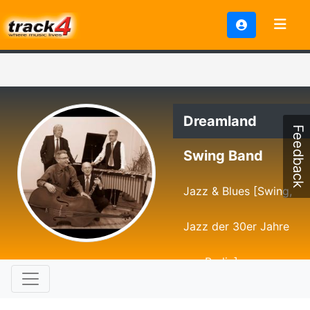
Dreamland
Feedback
Swing Band
Jazz & Blues [Swing,
Jazz der 30er Jahre
aus Berlin]