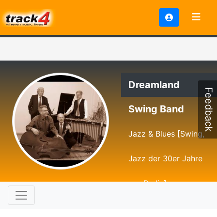
Dreamland
Feedback
Swing Band
Jazz & Blues [Swing,
Jazz der 30er Jahre
aus Berlin]