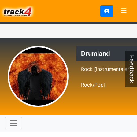
Drumland
Feedback
Rock [instrumentaler
Rock/Pop]