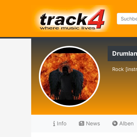
Drumla
Rock [inst
Info
News
Alben