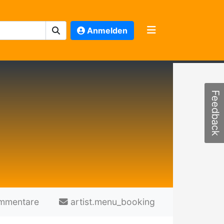
Anmelden
Feedback
mmentare
artist.menu_booking