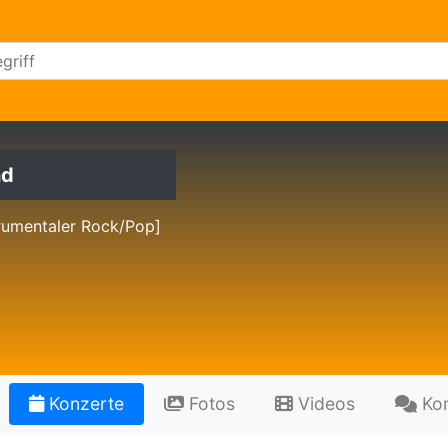
nd
rumentaler Rock/Pop]
Konzerte
Fotos
Videos
Ko