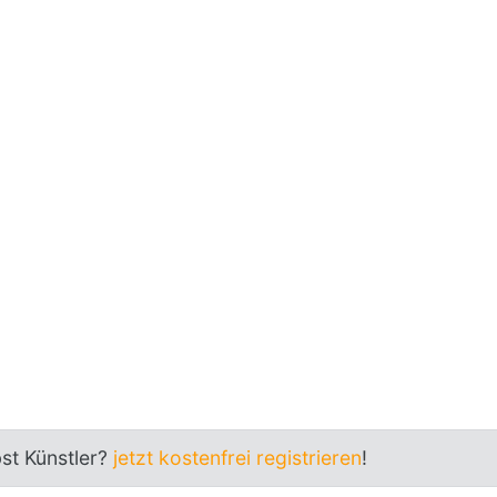
bst Künstler?
jetzt kostenfrei registrieren
!