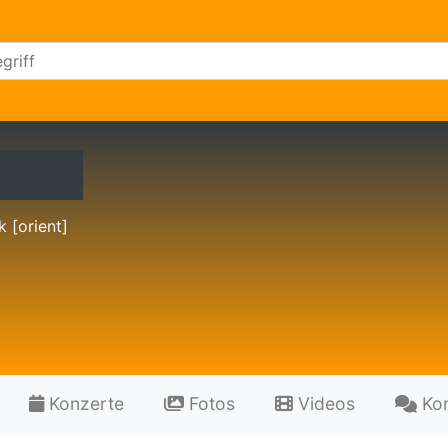
k [orient]
Konzerte
Fotos
Videos
Ko