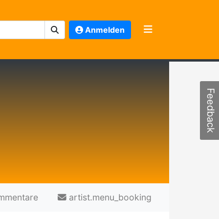
Anmelden
Feedback
mmentare
artist.menu_booking