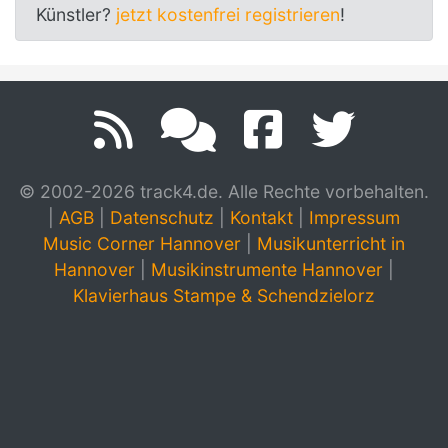
Künstler?
jetzt kostenfrei registrieren
!
© 2002-2026 track4.de. Alle Rechte vorbehalten.
|
AGB
|
Datenschutz
|
Kontakt
|
Impressum
Music Corner Hannover
|
Musikunterricht in
Hannover
|
Musikinstrumente Hannover
|
Klavierhaus Stampe & Schendzielorz