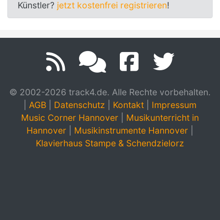
Künstler?
jetzt kostenfrei registrieren
!
© 2002-2026 track4.de. Alle Rechte vorbehalten.
|
AGB
|
Datenschutz
|
Kontakt
|
Impressum
Music Corner Hannover
|
Musikunterricht in
Hannover
|
Musikinstrumente Hannover
|
Klavierhaus Stampe & Schendzielorz