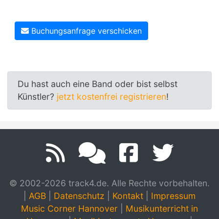
Buchungsanfrage verschicken
Du hast auch eine Band oder bist selbst
Künstler?
jetzt kostenfrei registrieren
!
© 2002-2026 track4.de. Alle Rechte vorbehalten.
|
AGB
|
Datenschutz
|
Kontakt
|
Impressum
Music Corner Hannover
|
Musikunterricht in