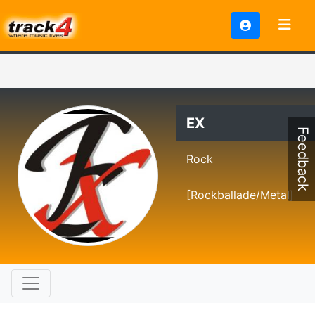
EX
Feedback
Rock
[Rockballade/Metal]