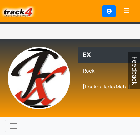
EX
Feedback
Rock
[Rockballade/Metal]