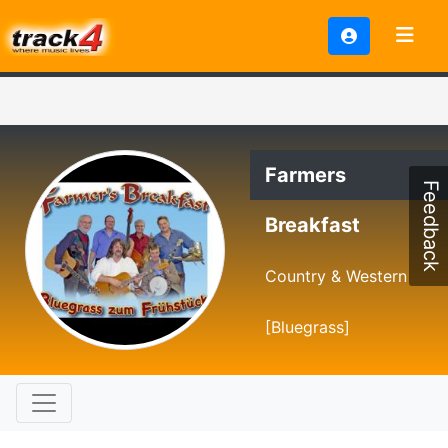
Farmers
Feedback
Breakfast
Country & Western
[Bluegrass]