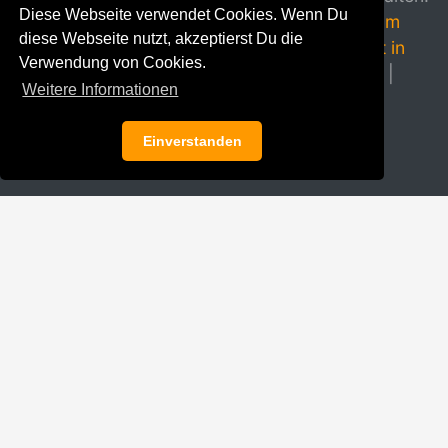
Diese Webseite verwendet Cookies. Wenn Du
|
AGB
|
Datenschutz
|
Kontakt
|
Impressum
diese Webseite nutzt, akzeptierst Du die
Music Corner Hannover
|
Musikunterricht in
Verwendung von Cookies.
Hannover
|
Musikinstrumente Hannover
|
Weitere Informationen
Klavierhaus Stampe & Schendzielorz
Einverstanden