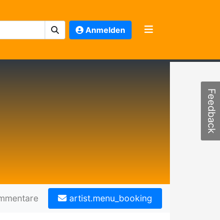
Anmelden
Feedback
mmentare
artist.menu_booking