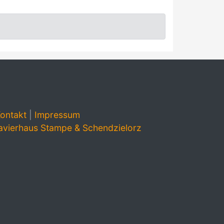
ontakt
|
Impressum
avierhaus Stampe & Schendzielorz