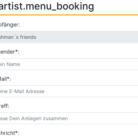
artist.menu_booking
fänger:
ender*:
ail*:
eff:
hricht*: