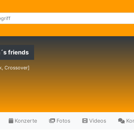
´s friends
k, Crossover]
Konzerte
Fotos
Videos
Ko