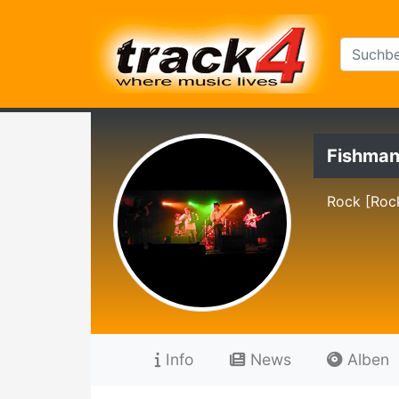
Fishman
Rock [Roc
Info
News
Alben