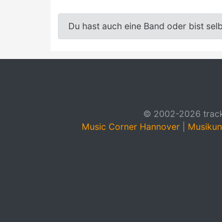
Du hast auch eine Band oder bist sel
© 2002-2026 track4
Music Corner Hannover
|
Musikun