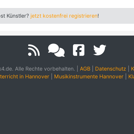
bst Künstler?
jetzt kostenfrei registrieren
!
.de. Alle Rechte vorbehalten.
|
AGB
|
Datenschutz
|
K
terricht in Hannover
|
Musikinstrumente Hannover
|
Kl