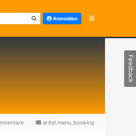
Anmelden
Feedback
mmentare
artist.menu_booking