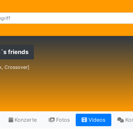
´s friends
k, Crossover]
Konzerte
Fotos
Videos
Ko