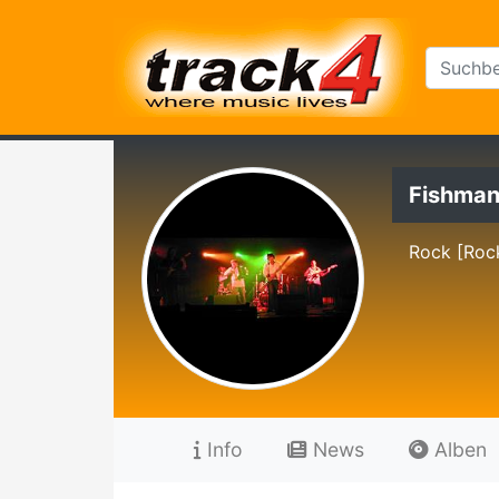
Fishman
Rock [Roc
Info
News
Alben