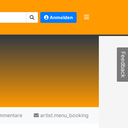
Anmelden
Feedback
mmentare
artist.menu_booking