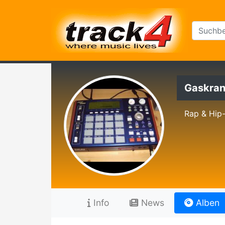
Gaskra
Rap & Hip
Info
News
Alben