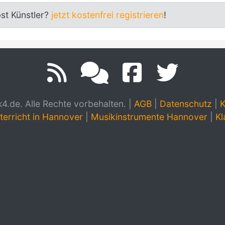
bst Künstler?
jetzt kostenfrei registrieren
!
.de. Alle Rechte vorbehalten.
|
AGB
|
Datenschutz
|
K
terricht in Hannover
|
Musikinstrumente Hannover
|
Kl