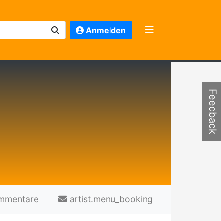
Anmelden
Feedback
mmentare
artist.menu_booking