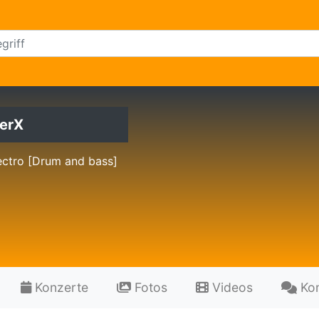
zerX
ectro [Drum and bass]
Konzerte
Fotos
Videos
Ko