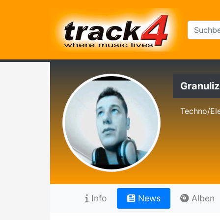
Granuli
Techno/El
Info
News
Alben