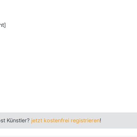
nt]
bst Künstler?
jetzt kostenfrei registrieren
!