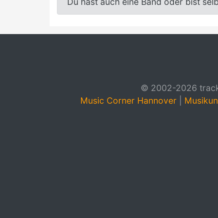
Du hast auch eine Band oder bist sel
© 2002-2026 track4
Music Corner Hannover
|
Musikun