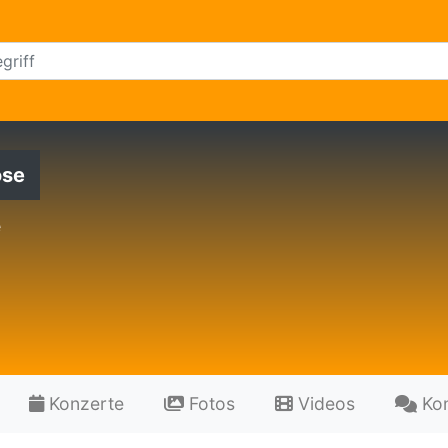
ose
e
Konzerte
Fotos
Videos
Ko