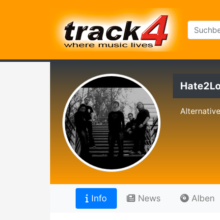
Hate2L
Alternativ
Info
News
Alben