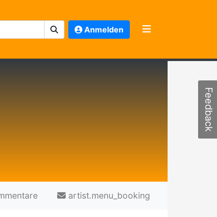
Anmelden
Feedback
mmentare
artist.menu_booking