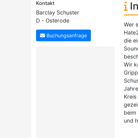
Kontakt
In
Barclay Schuster
D - Osterode
Wer 
Hate2
Buchungsanfrage
die e
Sound
besch
Wir k
Gripp
Schus
Jahre
Kreis
gezei
beim 
und 