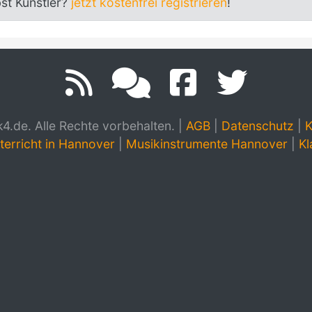
bst Künstler?
jetzt kostenfrei registrieren
!
.de. Alle Rechte vorbehalten.
|
AGB
|
Datenschutz
|
K
terricht in Hannover
|
Musikinstrumente Hannover
|
Kl