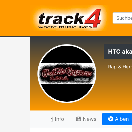
HTC aka
Rap & Hip
Info
News
Alben