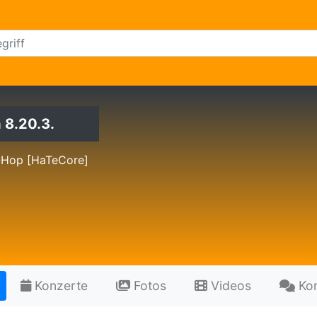
 8.20.3.
-Hop [HaTeCore]
Konzerte
Fotos
Videos
Ko