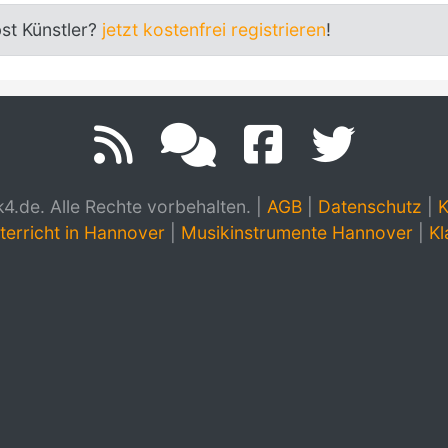
bst Künstler?
jetzt kostenfrei registrieren
!
.de. Alle Rechte vorbehalten.
|
AGB
|
Datenschutz
|
K
terricht in Hannover
|
Musikinstrumente Hannover
|
Kl