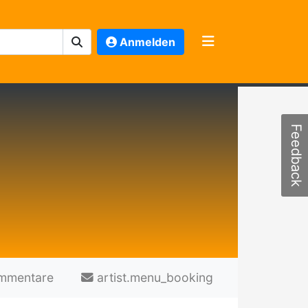
Anmelden
Feedback
mmentare
artist.menu_booking