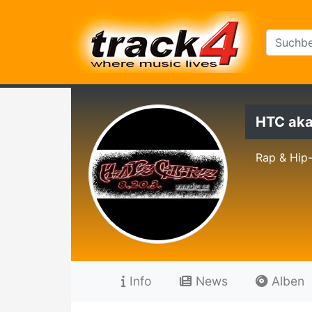
HTC aka
Rap & Hip
Info
News
Alben