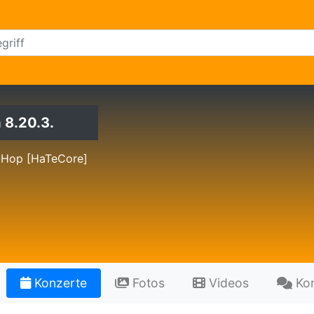
 8.20.3.
-Hop [HaTeCore]
Konzerte
Fotos
Videos
Ko