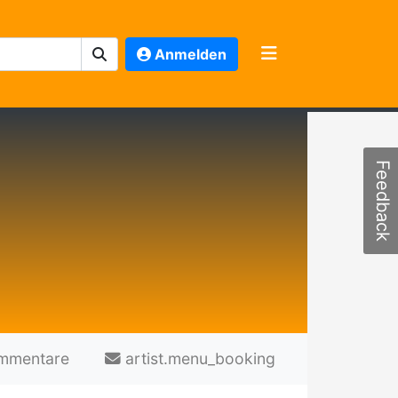
Anmelden
Feedback
mmentare
artist.menu_booking