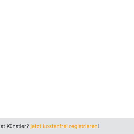
bst Künstler?
jetzt kostenfrei registrieren
!