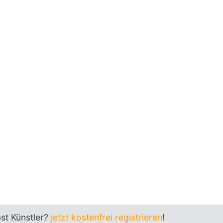
bst Künstler?
jetzt kostenfrei registrieren
!