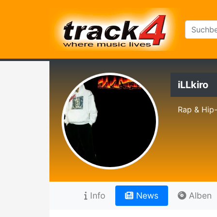
iLLkiro
Rap & Hip
Info
News
Alben