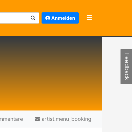
Anmelden
Feedback
mmentare
artist.menu_booking