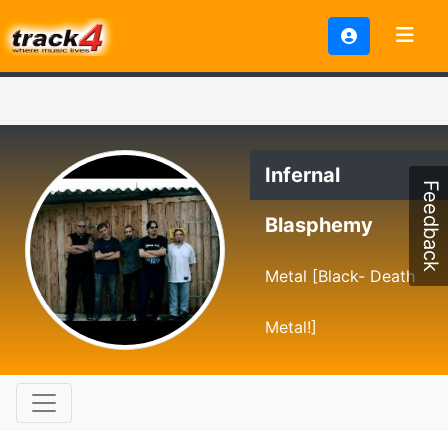
Infernal
Feedback
Blasphemy
Metal [Black- Death
Metal!]