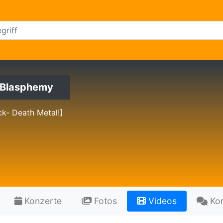
l Blasphemy
ck- Death Metal!]
Konzerte
Fotos
Videos
Ko