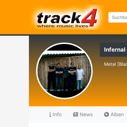
Inferna
Metal [Bla
Info
News
Alben