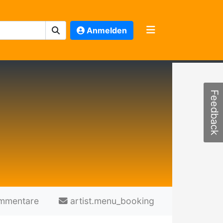
Anmelden
Feedback
mmentare
artist.menu_booking