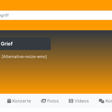
 Grief
e [Alternative-noize-emo]
Konzerte
Fotos
Videos
Ko