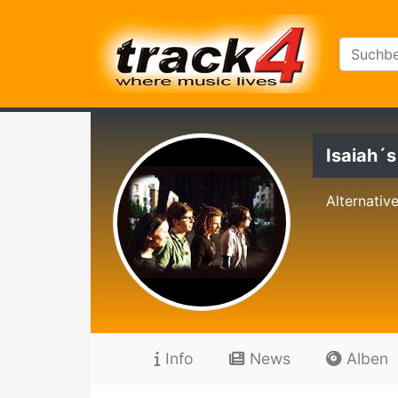
Isaiah´s
Alternativ
Info
News
Alben