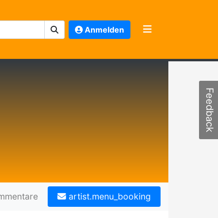
Anmelden
Feedback
mmentare
artist.menu_booking