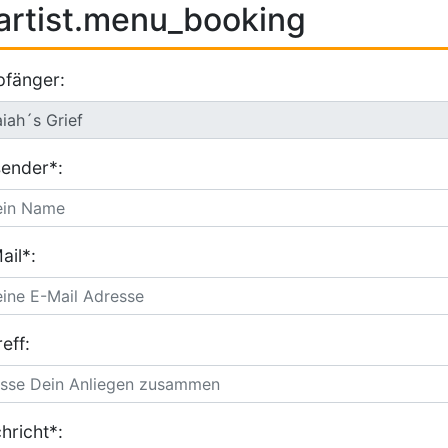
artist.menu_booking
fänger:
ender*:
ail*:
eff:
hricht*: