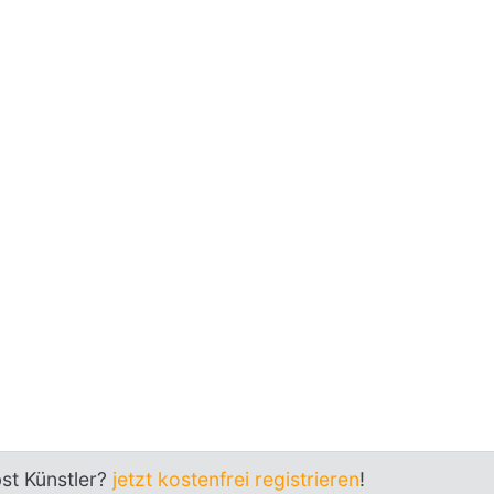
bst Künstler?
jetzt kostenfrei registrieren
!