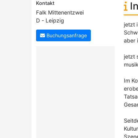
Kontakt
In
Falk Mittenentzwei
D - Leipzig
jetzt
Schwi
Buchungsanfrage
aber 
jetzt
musik
Im Ko
erobe
Tatsa
Gesan
Seitd
Kultu
Szene