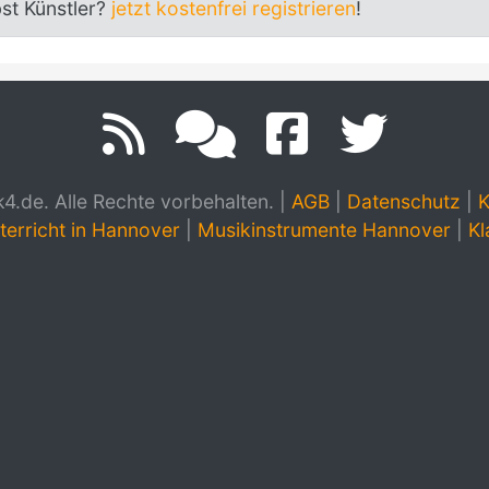
bst Künstler?
jetzt kostenfrei registrieren
!
.de. Alle Rechte vorbehalten.
|
AGB
|
Datenschutz
|
K
terricht in Hannover
|
Musikinstrumente Hannover
|
Kl