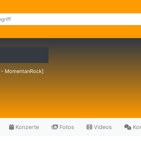
 - MomentanRock]
Konzerte
Fotos
Videos
Ko