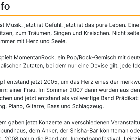
fo
 ist Musik. jetzt ist Gefühl. jetzt ist das pure Leben. E
tzen, zum Träumen, Singen und Kreischen. Nicht selte
immer mit Herz und Seele.
 spielt MomentanRock, ein Pop/Rock-Gemisch mit deuts
alischen Zutaten, bei dem nur eine Devise gilt: jede Ide
pf entstand jetzt 2005, um das Herz eines der merkw
rn: einer Frau. Im Sommer 2007 dann wurden aus den
chen und jetzt entstand als vollwertige Band Prädikat
g, Piano, Gitarre, Bass und Schlagzeug.
em gaben jetzt Konzerte an verschiedenen Veranstaltu
rbundhaus, dem Anker, der Shisha-Bar könnteman ode
. 2008 nahm die Band am Jugendbandfestival „Leipzig