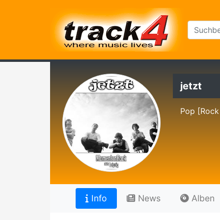
jetzt
Pop [Rock
Info
News
Alben