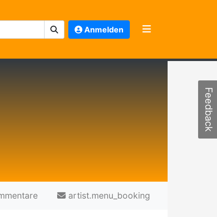
Anmelden
Feedback
mmentare
artist.menu_booking