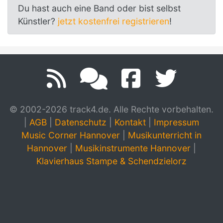
Du hast auch eine Band oder bist selbst
Künstler?
jetzt kostenfrei registrieren
!
© 2002-2026 track4.de. Alle Rechte vorbehalten.
|
AGB
|
Datenschutz
|
Kontakt
|
Impressum
Music Corner Hannover
|
Musikunterricht in
Hannover
|
Musikinstrumente Hannover
|
Klavierhaus Stampe & Schendzielorz