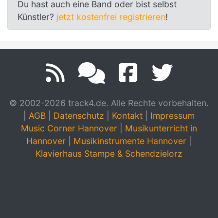
Du hast auch eine Band oder bist selbst
Künstler?
jetzt kostenfrei registrieren
!
© 2002-2026 track4.de. Alle Rechte vorbehalten.
|
AGB
|
Datenschutz
|
Kontakt
|
Impressum
Music Corner Hannover
|
Musikunterricht in
Hannover
|
Musikinstrumente Hannover
|
Klavierhaus Stampe & Schendzielorz