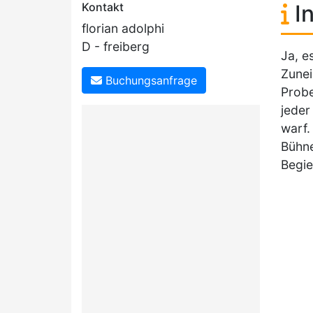
Kontakt
In
florian adolphi
D - freiberg
Ja, e
Zunei
Buchungsanfrage
Probe
jeder
warf.
Bühne
Begie