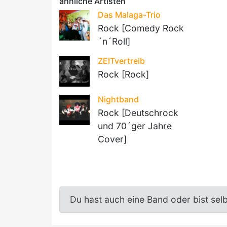
ähnliche Artisten
Das Malaga-Trio
Rock [Comedy Rock
´n´Roll]
ZEITvertreib
Rock [Rock]
Nightband
Rock [Deutschrock
und 70´ger Jahre
Cover]
Du hast auch eine Band oder bist sel