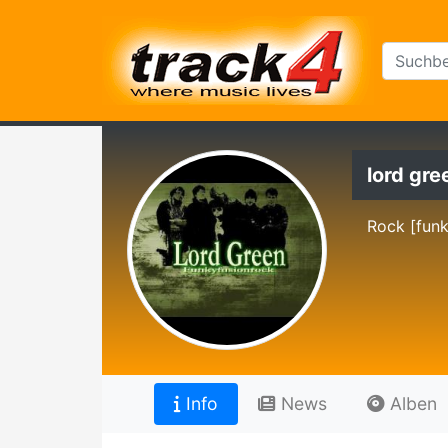
lord gre
Rock [funk
Info
News
Alben