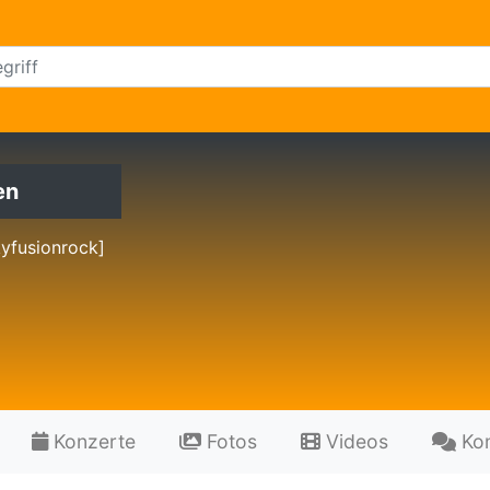
en
yfusionrock]
Konzerte
Fotos
Videos
Ko