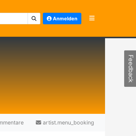
Anmelden
Feedback
mmentare
artist.menu_booking