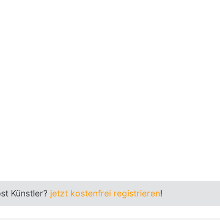
bst Künstler?
jetzt kostenfrei registrieren
!