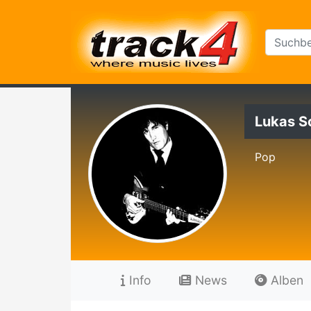
Lukas S
Pop
Info
News
Alben