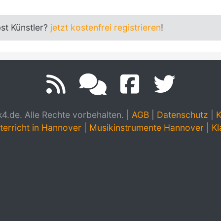
bst Künstler?
jetzt kostenfrei registrieren
!
.de. Alle Rechte vorbehalten.
|
AGB
|
Datenschutz
|
K
terricht in Hannover
|
Musikinstrumente Hannover
|
Kl