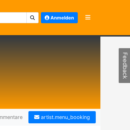
Anmelden
Feedback
mmentare
artist.menu_booking