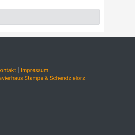
ontakt
|
Impressum
avierhaus Stampe & Schendzielorz