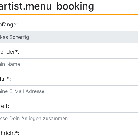
artist.menu_booking
fänger:
ender*:
ail*:
eff:
hricht*: