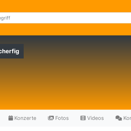
cherfig
Konzerte
Fotos
Videos
Ko