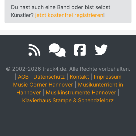
Du hast auch eine Band oder bist selbst
Künstler?
jetzt kostenfrei registrieren
!
© 2002-2026 track4.de. Alle Rechte vorbehalten.
|
AGB
|
Datenschutz
|
Kontakt
|
Impressum
Music Corner Hannover
|
Musikunterricht in
Hannover
|
Musikinstrumente Hannover
|
Klavierhaus Stampe & Schendzielorz