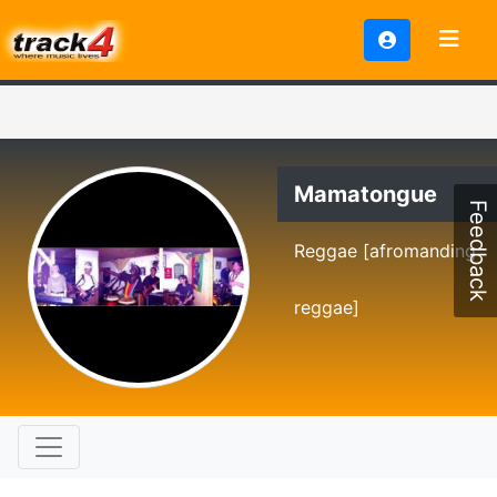
Mamatongue
Feedback
Reggae [afromanding
reggae]