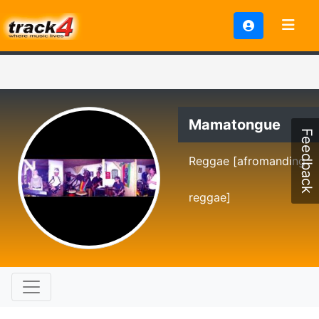
Mamatongue
Feedback
Reggae [afromanding
reggae]