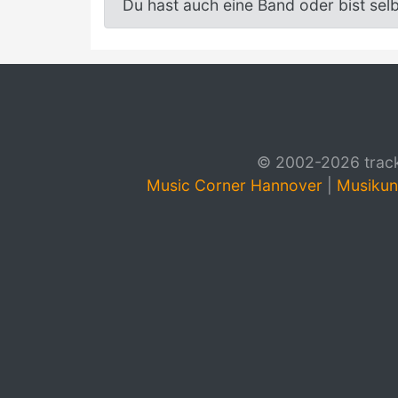
Du hast auch eine Band oder bist sel
© 2002-2026 track4
Music Corner Hannover
|
Musikun