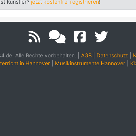
bst Künstler?
jetzt kostenfrei registrieren
!
.de. Alle Rechte vorbehalten.
|
AGB
|
Datenschutz
|
K
terricht in Hannover
|
Musikinstrumente Hannover
|
Kl