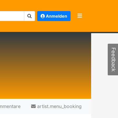
Anmelden
Feedback
mmentare
artist.menu_booking