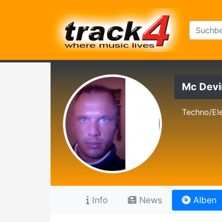
Mc Devi
Techno/Ele
Info
News
Alben