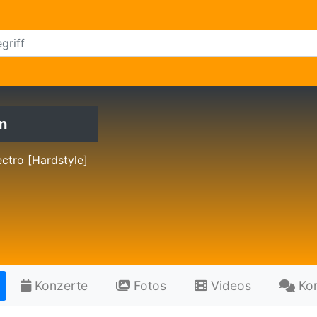
n
ctro [Hardstyle]
Konzerte
Fotos
Videos
Ko