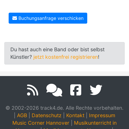
Buchungsanfrage verschicken
Du hast auch eine Band oder bist selbst
Künstler?
jetzt kostenfrei registrieren
!
© 2002-2026 track4.de. Alle Rechte vorbehalten.
|
AGB
|
Datenschutz
|
Kontakt
|
Impressum
Music Corner Hannover
|
Musikunterricht in