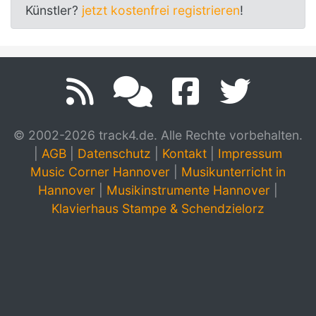
Künstler?
jetzt kostenfrei registrieren
!
© 2002-2026 track4.de. Alle Rechte vorbehalten.
|
AGB
|
Datenschutz
|
Kontakt
|
Impressum
Music Corner Hannover
|
Musikunterricht in
Hannover
|
Musikinstrumente Hannover
|
Klavierhaus Stampe & Schendzielorz