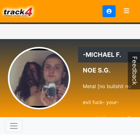
-MICHAEL F.
Feedback
NOE S.G.
Metal [no bullshit no
evil fuck- your-
expectations-metal]