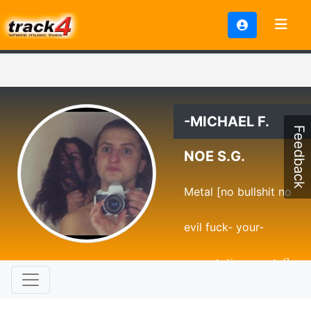
-MICHAEL F.
Feedback
NOE S.G.
Metal [no bullshit no
evil fuck- your-
expectations-metal]