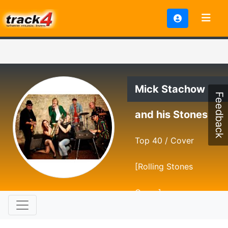
Mick Stachow
Feedback
and his Stones
Top 40 / Cover
[Rolling Stones
Cover]