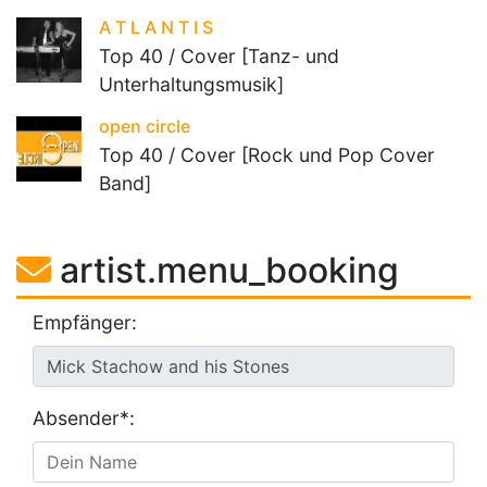
A T L A N T I S
Top 40 / Cover [Tanz- und
Unterhaltungsmusik]
open circle
Top 40 / Cover [Rock und Pop Cover
Band]
artist.menu_booking
Empfänger:
Absender*: