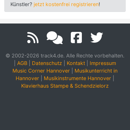
Künstler?
jetzt kostenfrei registrieren
!
© 2002-2026 track4.de. Alle Rechte vorbehalten.
|
AGB
|
Datenschutz
|
Kontakt
|
Impressum
Music Corner Hannover
|
Musikunterricht in
Hannover
|
Musikinstrumente Hannover
|
Klavierhaus Stampe & Schendzielorz