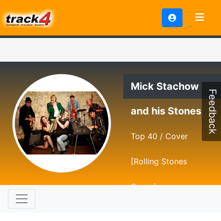
Mick Stachow
Feedback
and his Stones
Top 40 / Cover
[Rolling Stones
Cover]