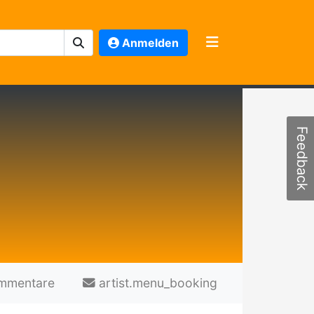
Anmelden
Feedback
mmentare
artist.menu_booking