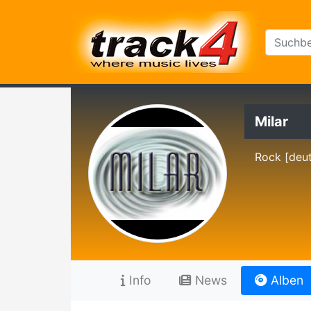
Milar
Rock [deu
Info
News
Alben