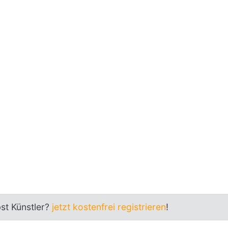
bst Künstler?
jetzt kostenfrei registrieren
!