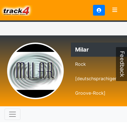
Milar
Feedback
Rock
[deutschsprachiger
Groove-Rock]