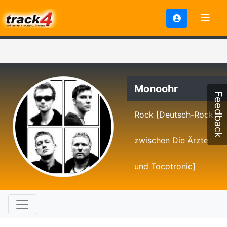
Monoohr
Feedback
Rock [Deutsch-Rock
zwischen Die Ärzte
und Tocotronic]